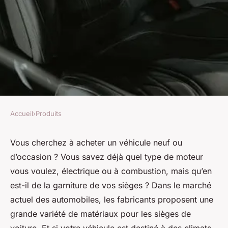
Accueil
›
Produits
PRODUITS
Quels sont les meilleurs
Vous cherchez à acheter un véhicule neuf ou
d’occasion ? Vous savez déjà quel type de moteur
matériaux pour les sièges
vous voulez, électrique ou à combustion, mais qu’en
d'une voiture destinée à des
est-il de la garniture de vos sièges ? Dans le marché
climats tropicaux?
actuel des automobiles, les fabricants proposent une
grande variété de matériaux pour les sièges de
Ali
•
31 mars 2024
•
6 min de lecture