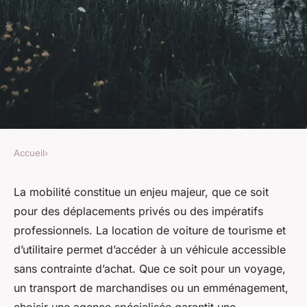
Accueil
›
Location de voiture de
La mobilité constitue un enjeu majeur, que ce soit
tourisme et d'utilitaire : une
pour des déplacements privés ou des impératifs
solution adaptée à chaque
professionnels. La location de voiture de tourisme et
d’utilitaire permet d’accéder à un véhicule accessible
besoin
sans contrainte d’achat. Que ce soit pour un voyage,
un transport de marchandises ou un emménagement,
Ali
•
5 mars 2025
•
5 min de lecture