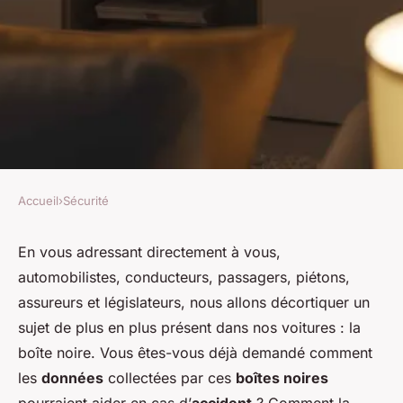
Accueil
›
Sécurité
SÉCURITÉ
Quels sont les avantages d'une
En vous adressant directement à vous,
automobilistes, conducteurs, passagers, piétons,
boîte noire pour véhicules en
assureurs et législateurs, nous allons décortiquer un
cas d'accident pour la
sujet de plus en plus présent dans nos voitures : la
reconstruction des
boîte noire. Vous êtes-vous déjà demandé comment
événements?
les
données
collectées par ces
boîtes noires