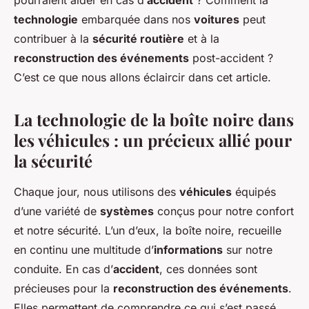
pourraient aider en cas d’
accident
? Comment la
Ali
•
31 mars 2024
•
5 min de lecture
technologie
embarquée dans nos
voitures
peut
contribuer à la
sécurité routière
et à la
reconstruction des événements
post-accident ?
C’est ce que nous allons éclaircir dans cet article.
La technologie de la boîte noire dans
les véhicules : un précieux allié pour
la sécurité
Chaque jour, nous utilisons des
véhicules
équipés
d’une variété de
systèmes
conçus pour notre confort
et notre sécurité. L’un d’eux, la boîte noire, recueille
en continu une multitude d’
informations
sur notre
conduite. En cas d’
accident
, ces données sont
précieuses pour la
reconstruction des événements
.
Elles permettent de comprendre ce qui s’est passé,