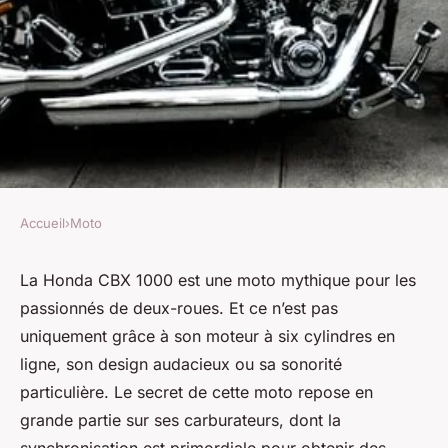
Accueil
›
Moto
MOTO
Quelle est la procédure pour
La
Honda CBX 1000
est une moto mythique pour les
passionnés de deux-roues. Et ce n’est pas
synchroniser les carburateurs
uniquement grâce à son moteur à six cylindres en
d'une Honda CBX 1000 à six
ligne, son design audacieux ou sa sonorité
cylindres ?
particulière. Le secret de cette moto repose en
grande partie sur ses
carburateurs
, dont la
Ali
•
31 mars 2024
•
6 min de lecture