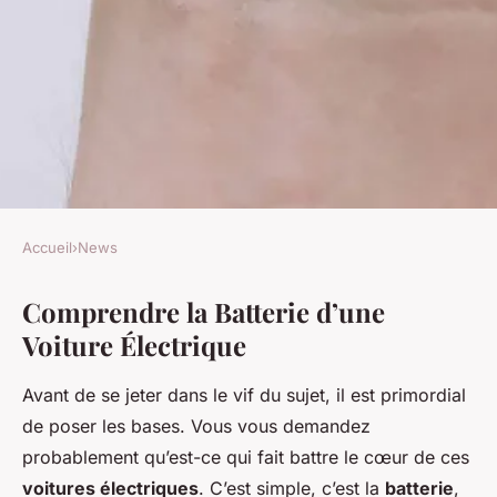
Accueil
›
News
NEWS
Comprendre la Batterie d’une
Quel est l'impact d'une
Voiture Électrique
recharge trop fréquente sur la
durée de vie d'une batterie de
Avant de se jeter dans le vif du sujet, il est primordial
voiture électrique comme la
de poser les bases. Vous vous demandez
Nissan Leaf?
probablement qu’est-ce qui fait battre le cœur de ces
voitures électriques
. C’est simple, c’est la
batterie
,