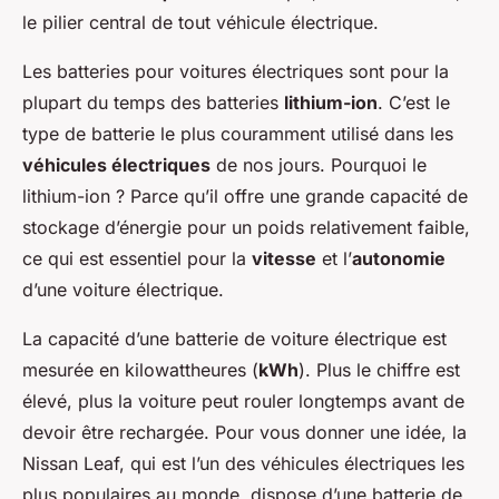
Ali
•
31 mars 2024
•
8 min de lecture
le pilier central de tout véhicule électrique.
Les batteries pour voitures électriques sont pour la
plupart du temps des batteries
lithium-ion
. C’est le
type de batterie le plus couramment utilisé dans les
véhicules électriques
de nos jours. Pourquoi le
lithium-ion ? Parce qu’il offre une grande capacité de
stockage d’énergie pour un poids relativement faible,
ce qui est essentiel pour la
vitesse
et l’
autonomie
d’une voiture électrique.
La capacité d’une batterie de voiture électrique est
mesurée en kilowattheures (
kWh
). Plus le chiffre est
élevé, plus la voiture peut rouler longtemps avant de
devoir être rechargée. Pour vous donner une idée, la
Nissan Leaf, qui est l’un des véhicules électriques les
plus populaires au monde, dispose d’une batterie de