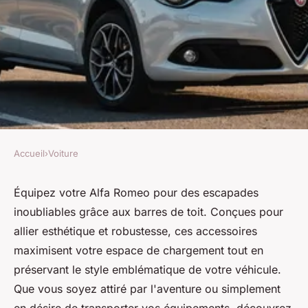
Accueil
›
Voiture
VOITURE
Barre de toit pour alfa romeo :
Équipez votre Alfa Romeo pour des escapades
inoubliables grâce aux barres de toit. Conçues pour
prêtes à l'aventure !
allier esthétique et robustesse, ces accessoires
maximisent votre espace de chargement tout en
Ali
•
4 mars 2025
•
4 min de lecture
préservant le style emblématique de votre véhicule.
Que vous soyez attiré par l'aventure ou simplement